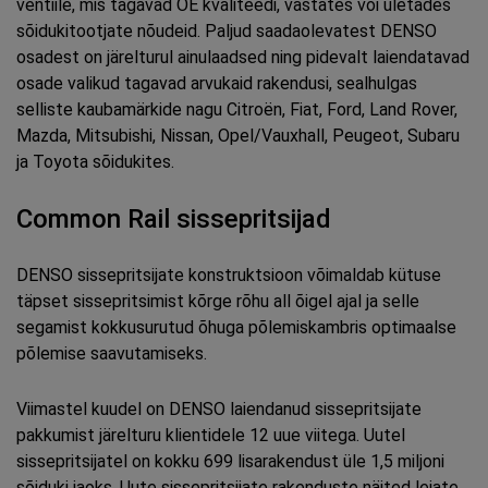
ventiile, mis tagavad OE kvaliteedi, vastates või ületades
sõidukitootjate nõudeid. Paljud saadaolevatest DENSO
osadest on järelturul ainulaadsed ning pidevalt laiendatavad
osade valikud tagavad arvukaid rakendusi, sealhulgas
selliste kaubamärkide nagu Citroën, Fiat, Ford, Land Rover,
Mazda, Mitsubishi, Nissan, Opel/Vauxhall, Peugeot, Subaru
ja Toyota sõidukites.
Common Rail sissepritsijad
DENSO sissepritsijate konstruktsioon võimaldab kütuse
täpset sissepritsimist kõrge rõhu all õigel ajal ja selle
segamist kokkusurutud õhuga põlemiskambris optimaalse
põlemise saavutamiseks.
Viimastel kuudel on DENSO laiendanud sissepritsijate
pakkumist järelturu klientidele 12 uue viitega. Uutel
sissepritsijatel on kokku 699 lisarakendust üle 1,5 miljoni
sõiduki jaoks. Uute sissepritsijate rakenduste näited leiate