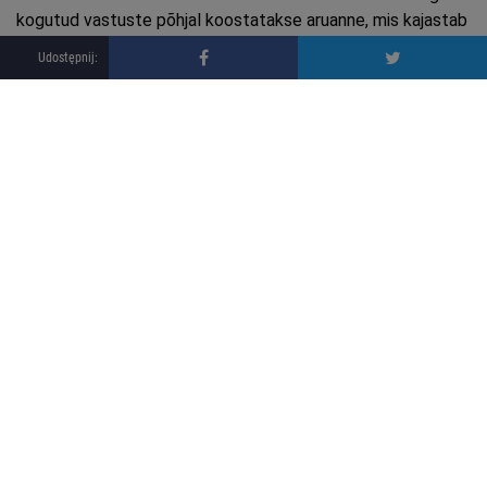
kogutud vastuste põhjal koostatakse aruanne, mis kajastab
autoremondi- ja varuosaturu praegust olukorda Kesk- ja Ida-
Euroopas (KIE).
Täname pühendatud aja eest ja kutsume Teid küsitlust
täitma:
Euroopa autoremonditöökodade
uuring 2026
Mis elemendid võiksid kõige enam
parandada teie töökoja töö efektiivsust?
(märkige 2 vastust)
*
Mark minimum 2 and maximum 2 answers.
parem töökorraldus ja planeerimine
töötajate pädevus