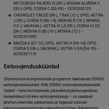
MITSUBISHI PAJERO IV (06-), NISSAN ALMERA II
(00-), OPEL CORSA C (00-09) – DCRS300120
CHEVROLET CRUZE (09-), TRAX (12-); OPEL ASTRA
J (09-), CORSA D (06-14), MERIVA B (10-), MOKKA
(12-); VAUXHALL ASTRA VI (J) (09-), CORSA III (D)
(06-), MERIVA II (B) (10-), MOKKA (12-) –
DCRS301990
MAZDA 6 (07-13), OPEL ASTRA H (04-14), OPEL
CORSA D (06-), VAUXHALL ASTRA V (H) (04-10) –
DCRS301110
Eelsoojendusküünlad
Diiselmootori komponentide programmi täiendavad DENSO
eelsoojendusküünlad. Kõik DENSO eelsoojendusküünalde
tüübid – kahe küttespiraali, pikendatud järelsoojenduse,
keraamilised või kiire eelsoojendusega – on saadaval
järelturu klientide pakkumises ja tagavad sobivad
käivitusparameetrid ning pikendatud tööea. Rakenduste