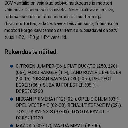
SCV ventiilid on vajalikud sobiva heitkoguse ja mootori
võimsuse taseme säilitamiseks. Need säilitavad püsiva,
optimaalse kütuse rõhu common rail süsteemiga
diiselmootortes, aidates kaasa täisvõimsuse, tõhususe ja
mootori kerge käivitamise säilitamisele. Saadaval on SCV
tüüpi HP2, HP3 ja HP4 ventiilid.
Rakenduste näited:
CITROËN JUMPER (06-), FIAT DUCATO (250, 290)
(06-), FORD RANGER (11-), LAND ROVER DEFENDER
(90-16), NISSAN NAVARA (D40) (05-), PEUGEOT
BOXER (06-), SUBARU FORESTER (08-), –
DCRS300260
NISSAN PRIMERA (P12) (02-), OPEL SIGNUM (03-),
OPEL VECTRA C (02-08), RENAULT ESPACE IV (02-),
TOYOTA AVENSIS (97-03), TOYOTA RAV 4 II –
DCRS210120
MAZDA 6 (02-07), MAZDA MPV II (99-06),