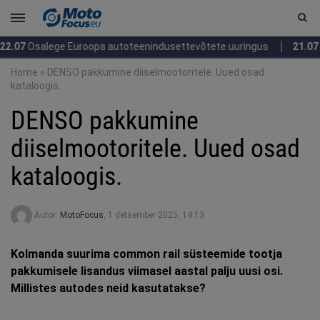
alege Euroopa autoteenindusettevõtete uuringus
21.07
Suur huv
Home
»
DENSO pakkumine diiselmootoritele. Uued osad
kataloogis.
DENSO pakkumine
diiselmootoritele. Uued osad
kataloogis.
Autor:
MotoFocus
,
1 detsember 2025, 14:13
Kolmanda suurima common rail süsteemide tootja
pakkumisele lisandus viimasel aastal palju uusi osi.
Millistes autodes neid kasutatakse?