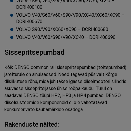
VOLVO S60/V60/S90/V90/XC60/XC70/XC90 –
DCRI400180
VOLVO V40/S60/V60/S90/V90/XC40/XC60/XC90 –
DCRI400670
VOLVO S90/V90/XC60/XC90 – DCRI400680
VOLVO V40/V60/S90/V90/XC40 – DCRI400690
Sissepritsepumbad
Kõik DENSO common rail sissepritsepumbad (toitepumbad)
järelturule on ainulaadsed. Need tagavad püsivalt kõrge
diislikütuse rõhu, mida juhitakse igasse diiselmootori silindris
asuvasse sissepritsijasse ühise rööpa kaudu. Turul on
saadaval DENSO tüüpi HP2, HP3 ja HP4 pumbad. DENSO
diiselsüsteemide komponendid ei ole vahetatavad
konkureerivate kaubamärkide osadega.
Rakenduste näited: