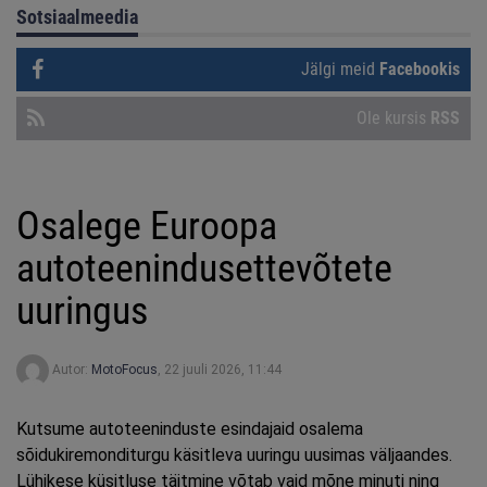
Sotsiaalmeedia
Jälgi meid
Facebookis
Ole kursis
RSS
Osalege Euroopa
autoteenindusettevõtete
uuringus
Autor:
MotoFocus
,
22 juuli 2026, 11:44
Kutsume autoteeninduste esindajaid osalema
sõidukiremonditurgu käsitleva uuringu uusimas väljaandes.
Lühikese küsitluse täitmine võtab vaid mõne minuti ning