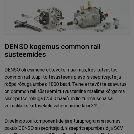
DENSO kogemus common rail
süsteemides
DENSO oli esimene ettevõte maailmas, kes tutvustas
common rail tüüpi toitesüsteemi pieso-sissepritsijate ja
rööpa rõhuga umbes 1800 baari. Teine ettevõtte saavutus
on common rail süsteemi tutvustamine maailma kõrgeima
sissepritse rõhuga (2500 baari), mille tulemusena sai
võimalikuks kütusekulu vähendamine kuni 3%.
Diiselmootori komponentide järelturuprogrammi raames
pakub DENSO sissepritsijaid, sissepritsepumbasid ja SCV