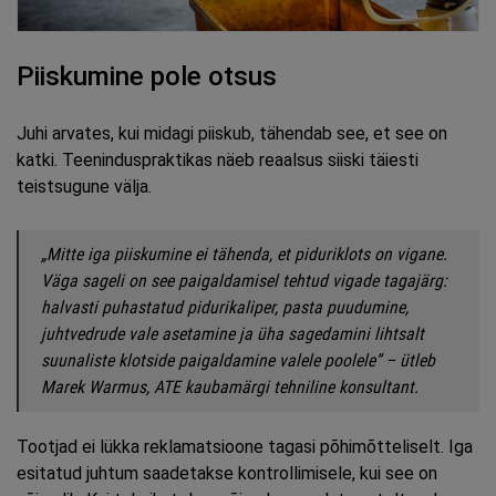
Piiskumine pole otsus
Juhi arvates, kui midagi piiskub, tähendab see, et see on
katki. Teeninduspraktikas näeb reaalsus siiski täiesti
teistsugune välja.
„Mitte iga piiskumine ei tähenda, et piduriklots on vigane.
Väga sageli on see paigaldamisel tehtud vigade tagajärg:
halvasti puhastatud pidurikaliper, pasta puudumine,
juhtvedrude vale asetamine ja üha sagedamini lihtsalt
suunaliste klotside paigaldamine valele poolele” – ütleb
Marek Warmus, ATE kaubamärgi tehniline konsultant.
Tootjad ei lükka reklamatsioone tagasi põhimõtteliselt. Iga
esitatud juhtum saadetakse kontrollimisele, kui see on