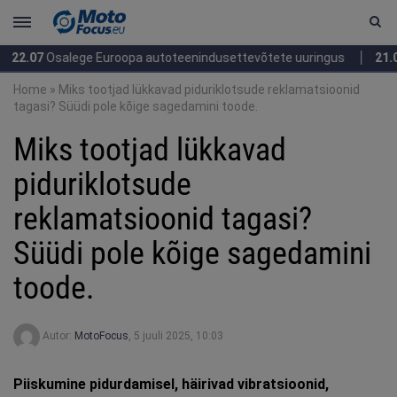
7
Osalege Euroopa autoteenindusettevõtete uuringus
21.07
Suur 
Home
»
Miks tootjad lükkavad piduriklotsude reklamatsioonid
tagasi? Süüdi pole kõige sagedamini toode.
Miks tootjad lükkavad
piduriklotsude
reklamatsioonid tagasi?
Süüdi pole kõige sagedamini
toode.
Autor:
MotoFocus
,
5 juuli 2025, 10:03
Piiskumine pidurdamisel, häirivad vibratsioonid,