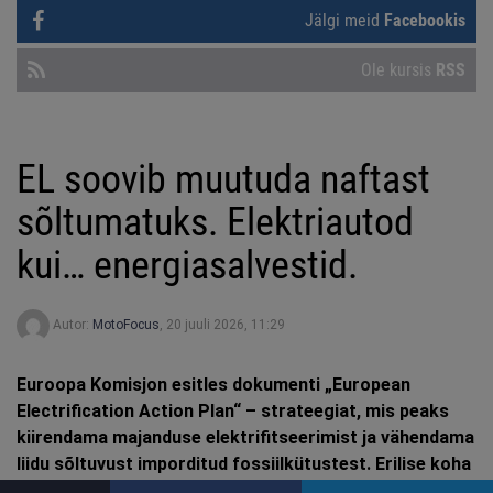
Jälgi meid
Facebookis
Ole kursis
RSS
EL soovib muutuda naftast
sõltumatuks. Elektriautod
kui… energiasalvestid.
Autor:
MotoFocus
,
20 juuli 2026, 11:29
Euroopa Komisjon esitles dokumenti „European
Electrification Action Plan“ – strateegiat, mis peaks
kiirendama majanduse elektrifitseerimist ja vähendama
liidu sõltuvust imporditud fossiilkütustest. Erilise koha
dokumendis võtab enda alla transport. Komisjoni