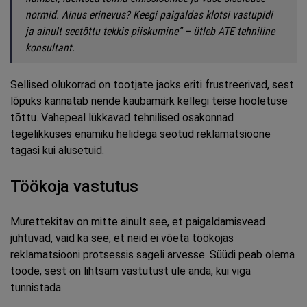
normid. Ainus erinevus? Keegi paigaldas klotsi vastupidi
ja ainult seetõttu tekkis piiskumine” – ütleb ATE tehniline
konsultant.
Sellised olukorrad on tootjate jaoks eriti frustreerivad, sest
lõpuks kannatab nende kaubamärk kellegi teise hooletuse
tõttu. Vahepeal lükkavad tehnilised osakonnad
tegelikkuses enamiku helidega seotud reklamatsioone
tagasi kui alusetuid.
Töökoja vastutus
Murettekitav on mitte ainult see, et paigaldamisvead
juhtuvad, vaid ka see, et neid ei võeta töökojas
reklamatsiooni protsessis sageli arvesse. Süüdi peab olema
toode, sest on lihtsam vastutust üle anda, kui viga
tunnistada.