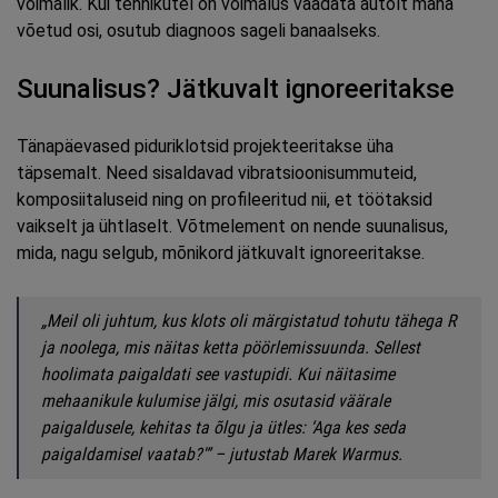
võimalik. Kui tehnikutel on võimalus vaadata autolt maha
võetud osi, osutub diagnoos sageli banaalseks.
Suunalisus? Jätkuvalt ignoreeritakse
Tänapäevased piduriklotsid projekteeritakse üha
täpsemalt. Need sisaldavad vibratsioonisummuteid,
komposiitaluseid ning on profileeritud nii, et töötaksid
vaikselt ja ühtlaselt. Võtmelement on nende suunalisus,
mida, nagu selgub, mõnikord jätkuvalt ignoreeritakse.
„Meil oli juhtum, kus klots oli märgistatud tohutu tähega R
ja noolega, mis näitas ketta pöörlemissuunda. Sellest
hoolimata paigaldati see vastupidi. Kui näitasime
mehaanikule kulumise jälgi, mis osutasid väärale
paigaldusele, kehitas ta õlgu ja ütles: ‘Aga kes seda
paigaldamisel vaatab?'” – jutustab Marek Warmus.