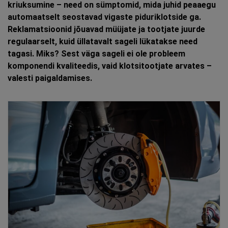
kriuksumine – need on sümptomid, mida juhid peaaegu
automaatselt seostavad vigaste piduriklotside ga.
Reklamatsioonid jõuavad müüjate ja tootjate juurde
regulaarselt, kuid üllatavalt sageli lükatakse need
tagasi. Miks? Sest väga sageli ei ole probleem
komponendi kvaliteedis, vaid klotsitootjate arvates –
valesti paigaldamises.