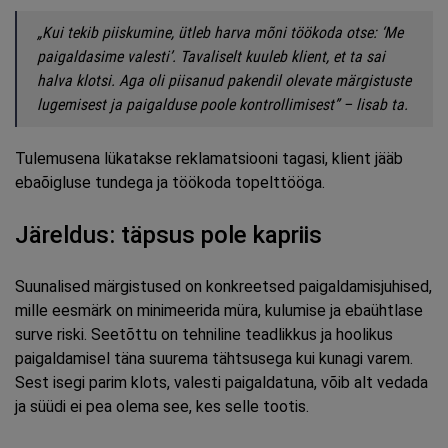
„Kui tekib piiskumine, ütleb harva mõni töökoda otse: ‘Me
paigaldasime valesti’. Tavaliselt kuuleb klient, et ta sai
halva klotsi. Aga oli piisanud pakendil olevate märgistuste
lugemisest ja paigalduse poole kontrollimisest” – lisab ta.
Tulemusena lükatakse reklamatsiooni tagasi, klient jääb
ebaõigluse tundega ja töökoda topelttööga.
Järeldus: täpsus pole kapriis
Suunalised märgistused on konkreetsed paigaldamisjuhised,
mille eesmärk on minimeerida müra, kulumise ja ebaühtlase
surve riski. Seetõttu on tehniline teadlikkus ja hoolikus
paigaldamisel täna suurema tähtsusega kui kunagi varem.
Sest isegi parim klots, valesti paigaldatuna, võib alt vedada
ja süüdi ei pea olema see, kes selle tootis.