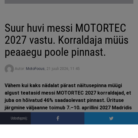
Suur huvi messi MOTORTEC
2027 vastu. Korraldaja müüs
peaaegu poole pinnast.
Autor:
MotoFocus
,
21 juuli 2026, 11:45
Vähem kui kaks nädalat pärast näitusepinna müügi
algust teatasid messi MOTORTEC 2027 korraldajad, et
juba on hõivatud 46% saadaolevast pinnast. Ürituse
järgmine väljaanne toimub 7.–10. aprillini 2027 Madridis
ning peaks koondama üle 700 väljapaneku ja ligi 67
tuhat külastajat.