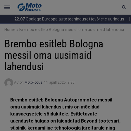
22.07
Osalege Euroopa autoteenindusettevõtete uuringus
21
Home
»
Brembo esitleb Bologna messil oma uusimaid lahendusi
Brembo esitleb Bologna
messil oma uusimaid
lahendusi
Autor:
MotoFocus
,
11 aprill 2025, 9:30
Brembo esitleb Bologna Autopromotec messil
oma uusimaid lahendusi, mis on mõeldud
kaasaegsetele sõidukitele. Esitletavate
uuenduste hulgas on laiendatud Beyond tootesari,
süsinik-keraamiline tehnoloogia järelturule ning