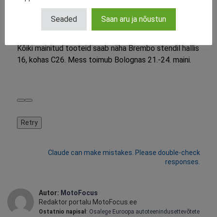
võrreldes malmist lahendustega. Xtra ketaste sarjaga
Seaded
Saan aru ja nõustun
liitub ka Sport mudel.
Kõiki mainitud tooteid saab näha Brembo stendil hallis
16, kohas C26. Mess toimub Bolognas 21.-24. maini.
Retry
Claude can make mistakes. Please double-check
responses.
Autor:
MotoFocus
Redaktor portalu MotoFocus.ee
Ostatnio napisał
:
Osalege Euroopa autoteenindusettevõtete